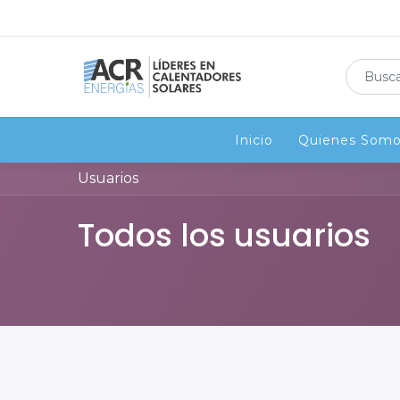
Inicio
Inicio
Quienes Som
Quienes Som
Usuarios
Todos los usuarios