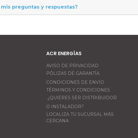
 mis preguntas y respuestas?
ACR ENERGÍAS
AVISO DE PRIVACIDAD
PÓLIZAS DE GARANTÍA
CONDICIONES DE ENVÍO
TÉRMINOS Y CONDICIONES
¿QUIERES SER DISTRIBUIDOR
O INSTALADOR?
LOCALIZA TU SUCURSAL MÁS
CERCANA