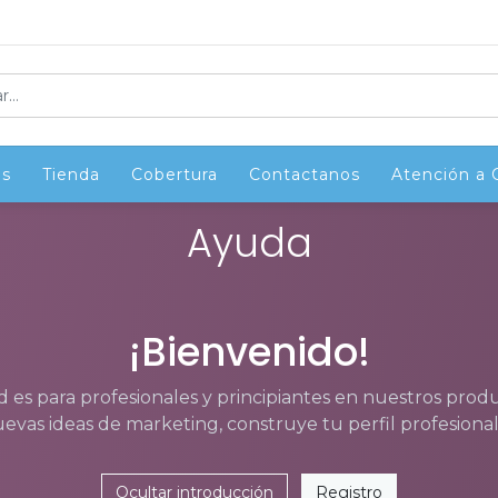
os
os
Tienda
Tienda
Cobertura
Cobertura
Contactanos
Contactanos
Atención a 
Atención a 
Ayuda
¡Bienvenido!
es para profesionales y principiantes en nuestros produc
evas ideas de marketing, construye tu perfil profesional
Ocultar introducción
Registro