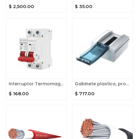
$
2,500.00
$
35.00
Interruptor Termomagnético CD carril DIN. 2 polos 20A, 500 V
Gabinete plastico, protección IP 65. Riel DIN para 8 unidades
$
168.00
$
717.00