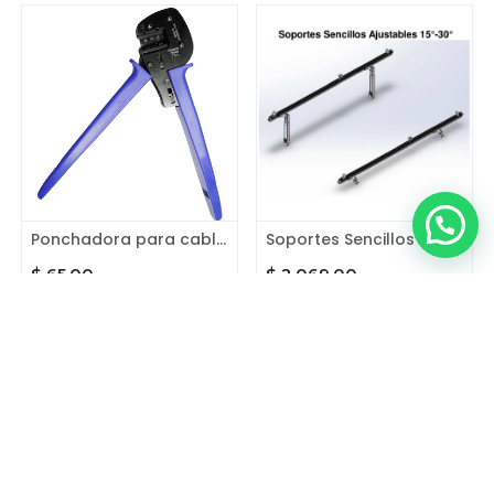
Ponchadora para cable solar
Soportes Sencillos Ajustables 15°-30° Paquete completo para 2 módulos.
$
65.00
$
2,069.00