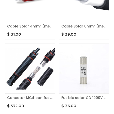
Cable Solar 4mm² (metro)
Cable Solar 6mm² (metro)
$
31.00
$
39.00
Conector MC4 con fusible solar (20A) integrado
Fusible solar CD 1000V (15A)
$
532.00
$
36.00